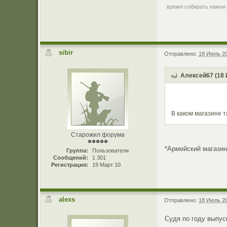
время собирать камни
sibir
Отправлено:
18 Июль 20
Алексей67 (18 
В каком магазине 
Старожил форума
*Армейский магазин
Группа:
Пользователи
Сообщений:
1 301
Регистрация:
19 Март 10
alexs
Отправлено:
18 Июль 20
Судя по году выпуск