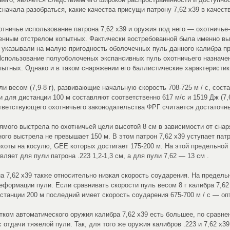
сначала разобраться, какие качества присущи патрону 7,62 х39 в качест
тничье использование патрона 7,62 х39 и оружия под него — охотничь
нным отстрелом копытных. Фактически востребованной была именно вы
ы указывали на малую пригодность оболочечных пуль данного калибра пр
Использование полуоболоченых экспансивных пуль охотничьего назначе
опытных. Однако и в таком снаряжении его баллистические характеристи
ли весом (7,9-8 г), развивающие начальную скорость 708-725 м / с, сост
и для дистанции 100 м составляют соответственно 617 м/с и 1519 Дж (7,62
тветствующего охотничьего законодательства ФРГ считается достаточн
ямого выстрела по охотничьей цели высотой 8 см в зависимости от снар
ого выстрела не превышает 150 м. В этом патрон 7,62 х39 уступает патр
хоты на косулю, GEE которых достигает 175-200 м. На этой предельной
ляет для пули патрона .223 1,2-1,3 см, а для пули 7,62 — 13 см .
а 7,62 х39 также относительно низкая скорость соударения. На предель
формации пули. Если сравнивать скорости пуль весом 8 г калибра 7,62 х
дистанции 200 м последний имеет скорость соударения 675-700 м / с — 
ком автоматического оружия калибра 7,62 х39 есть большее, по сравне
тдачи тяжелой пули. Так, для того же оружия калибров .223 и 7,62 х39, 