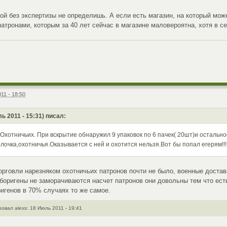
ой без экспертизы не определишь. А если есть магазин, на который мож
патронами, которым за 40 лет сейчас в магазине маловероятна, хотя в с
11 - 18:50
ь 2011 - 15:31) писал:
.Охотничьих. При вскрытие обнаружил 9 упаковок по 6 пачек( 20шт)и остальн
олочка,охотничья.Оказывается с ней и охотится нельзя.Вот бы попал егерям!!
торговли нарезняком охотничьих патронов почти не было, военные достава
 Аборигены не заморачиваются насчет патронов они довольны тем что есть
ригенов в 70% случаях то же самое.
вал alexs: 18 Июль 2011 - 19:41