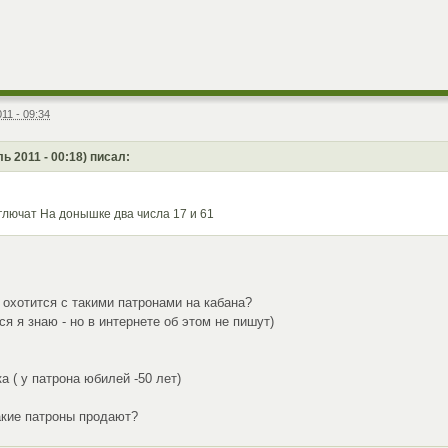
11 - 09:34
ь 2011 - 00:18) писал:
,глючат На донышке два числа 17 и 61
 охотится с такими патронами на кабана?
ся я знаю - но в интернете об этом не пишут)
ка ( у патрона юбилей -50 лет)
акие патроны продают?