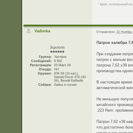
" Хрен, положенный на
Vadimka
Отправлено:
22 Ноябрь 
Патрон калибра 7,6
Эцилопп
При создании патрон
Группа:
Чатлане
патрон с малым вес
Сообщений:
8 902
патрона 7,62 х39 в
Регистрация:
03 Март 09
Откуда:
НН
производства одних
Оружие:
ИЖ-58 (16 кал.),
Sabatti Rover 870 (30-
06), Benelli Raffaello
В настоящее время 
Собаки:
Лайки и гончие
автоматической ви
Не меньшую популяр
китайского производ
.223 Rem. пробивно
Патрон 7,62 х39 ши
что достаточно бол
числе и как охотни