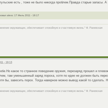
 тульские есть , тоже не было никогда проблем.Правда старые запасы. 
вал alexs: 17 Июль 2011 - 18:17
 мнение окружающих, обеспечивает спокойную и счастливую жизнь." Ф. Раневская
11 - 19:13
себе.Но какое то странное поведение оружия, перезаряд прошел и плево
лем, там уменьшенный заряд пороха, хотя по идее не должен быть перез
отя бы, завесить порох. Тогда наверное можно вывод какой то сделать. 
 мнение окружающих, обеспечивает спокойную и счастливую жизнь." Ф. Раневская