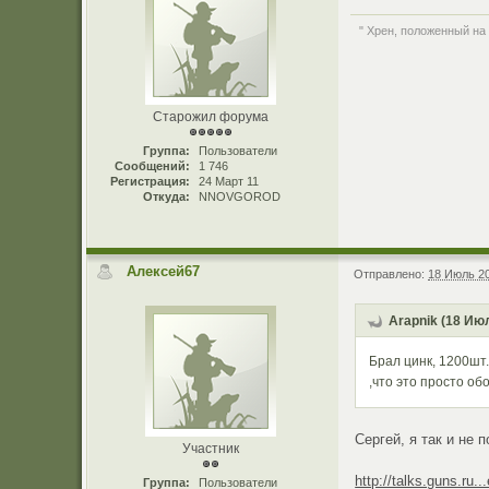
" Хрен, положенный на
Старожил форума
Группа:
Пользователи
Сообщений:
1 746
Регистрация:
24 Март 11
Откуда:
NNOVGOROD
Алексей67
Отправлено:
18 Июль 20
Arapnik (18 Июл
Брал цинк, 1200шт
,что это просто об
Сергей, я так и не
Участник
http://talks.guns.ru.
Группа:
Пользователи