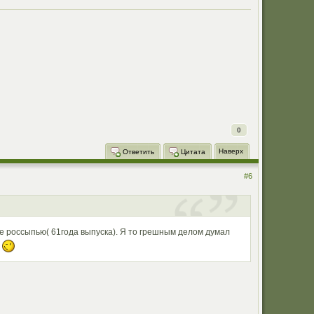
0
Наверх
Ответить
Цитата
#6
ое россыпью( 61года выпуска). Я то грешным делом думал
!