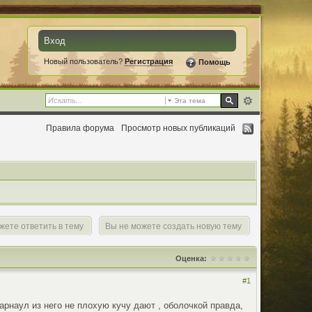
Вход
Новый пользователь?
Регистрация
Помощь
Эта тема
Правила форума
Просмотр новых публикаций
жете ответить в тему
Вы не можете создать новую тему
Оценка:
#1
 Барнаул из него не плохую кучу дают , оболочкой правда,