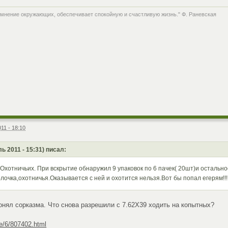
 мнение окружающих, обеспечивает спокойную и счастливую жизнь." Ф. Раневская
11 - 18:10
ь 2011 - 15:31) писал:
.Охотничьих. При вскрытие обнаружил 9 упаковок по 6 пачек( 20шт)и остальн
олочка,охотничья.Оказывается с ней и охотится нельзя.Вот бы попал егерям!!
 понял сорказма. Что снова разрешили с 7.62Х39 ходить на копытных?
..e/6/807402.html