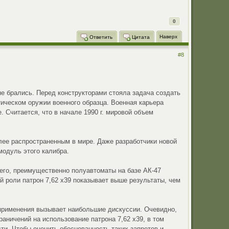
0
Наверх
Ответить
Цитата
#8
т не брались. Перед конструкторами стояла задача создать
ическом оружии военного образца. Военная карьера
. Считается, что в начале 1990 г. мировой объем
олее распространенным в мире. Даже разработчики новой
одуль этого калибра.
его, преимущественно полуавтоматы на базе АК-47
той роли патрон 7,62 х39 показывает выше результаты, чем
о применения вызывает наибольшие дискуссии. Очевидно,
аничений на использование патрона 7,62 х39, в том
ти. Чтобы оценить обоснованность таких запретов и