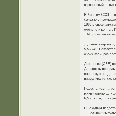
ограничений, стоит 
В бывшем СССР охо
связано с промышле
1980 г. специалист
олень или колчан. 
х39 при охоте на к
Дульная энергия пу
5,56 х45. Показател
обоих калибров соо
Дистанция (GEE) пр
Дальность прицельн
используются для о
прицеливания состав
Недостатком патрон
минимальная для де
6,5 х57 мм, то на 
Еще одним недостат
— больший импульс о