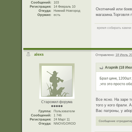
Сообщений:
103
Регистрация:
14 Февраль 10
Охотничий или боев
Откуда:
Нижний Новгород
магазина.Торговля 
Оружие:
есть
время собирать камни
alexs
Отправлено:
18 Июль 20
Arapnik (18 Июл
Брал цинк, 1200шт
,что это просто об
Все ясно. На заре 
Старожил форума
того у кого брали.
Вас патроны, у або
Группа:
Пользователи
Сообщений:
1 746
Регистрация:
24 Март 11
Сообщение отредактиро
Откуда:
NNOVGOROD