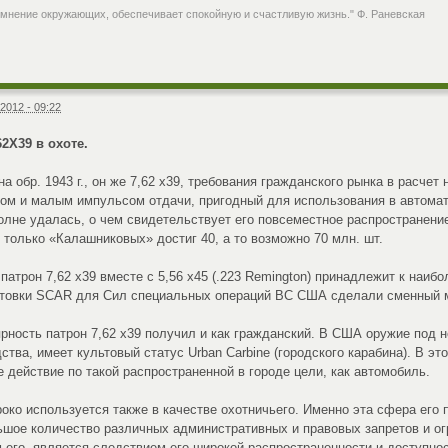
 мнение окружающих, обеспечивает спокойную и счастливую жизнь." Ф. Раневская
2012 - 09:22
2Х39 в охоте.
а обр. 1943 г., он же 7,62 х39, требования гражданского рынка в расче
ом и малым импульсом отдачи, пригодный для использования в автомат
полне удалась, о чем свидетельствует его повсеместное распространение
 только «Калашниковых» достиг 40, а то возможно 70 млн. шт.
патрон 7,62 х39 вместе с 5,56 х45 (.223 Remington) принадлежит к наиб
нтовки SCAR для Сил специальных операций ВС США сделали сменный м
ность патрон 7,62 х39 получил и как гражданский. В США оружие под н
ства, имеет культовый статус Urban Carbine (городского карабина). В э
е действие по такой распространенной в городе цели, как автомобиль.
роко используется также в качестве охотничьего. Именно эта сфера ег
ьшое количество различных административных и правовых запретов и огр
чьего, является следствием его широкой распространенности и доступнос