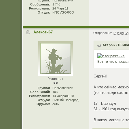
Группа:
Пользователи
Сообщений:
1 746
Регистрация:
24 Март 11
Откуда:
NNOVGOROD
Алексей67
Отправлено:
18 Июль 20
Arapnik (18 Июл
Вот те что с права
Сергей!
Участник
А что сейчас можно
Группа:
Пользователи
Сообщений:
103
(то что люди охотят
Регистрация:
14 Февраль 10
Откуда:
Нижний Новгород
17 - Барнаул
Оружие:
есть
61 - 1961 год выпус
В каком магазине т