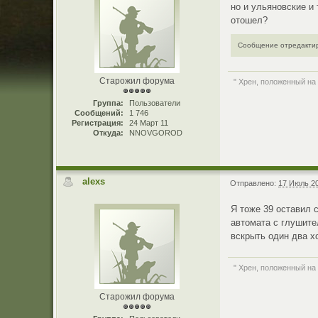
но и ульяновские и
отошел?
Сообщение отредактиро
Старожил форума
" Хрен, положенный на
Группа:
Пользователи
Сообщений:
1 746
Регистрация:
24 Март 11
Откуда:
NNOVGOROD
alexs
Отправлено:
17 Июль 20
Я тоже 39 оставил 
автомата с глушите
вскрыть один два х
" Хрен, положенный на
Старожил форума