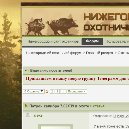
Форум
Нижегородский сайт охотников
Пользовател
Нижегородский охотничий форум
>
Главный раздел
>
Охотн
Вниманию посетителей!
Приглашаем в нашу новую группу Телеграмм для
1
6 Страниц
2
3
→
Последняя »
Патрон калибра 7,62Х39 в охоте
статья
alexs
Отправлено:
17 Июль 20
У меня тоже есть 39