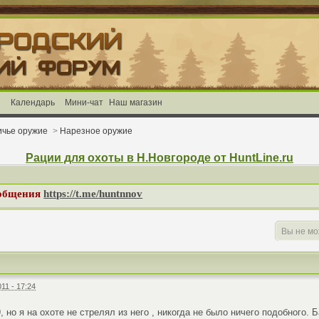
и
Календарь
Мини-чат
Наш магазин
ичье оружие
>
Нарезное оружие
Рации для охоты в Н.Новгороде от HuntLine.ru
 общения
https://t.me/huntnnov
Вы не мо
11 - 17:24
, но я на охоте не стрелял из него , никогда не было ничего подобного.