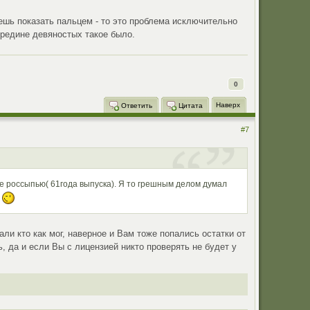
ешь показать пальцем - то это проблема исключительно
ередине девяностых такое было.
0
Наверх
Ответить
Цитата
#7
ое россыпью( 61года выпуска). Я то грешным делом думал
!
ли кто как мог, наверное и Вам тоже попались остатки от
, да и если Вы с лицензией никто проверять не будет у